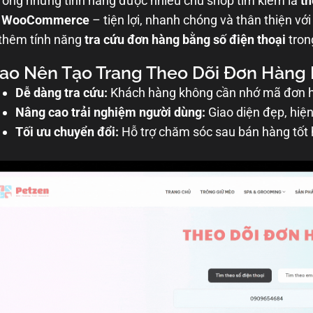
rong những tính năng được nhiều chủ shop tìm kiếm là
th
g WooCommerce
– tiện lợi, nhanh chóng và thân thiện vớ
thêm tính năng
tra cứu đơn hàng bằng số điện thoại
tro
Sao Nên Tạo Trang Theo Dõi Đơn Hàng 
Dễ dàng tra cứu:
Khách hàng không cần nhớ mã đơn hàn
Nâng cao trải nghiệm người dùng:
Giao diện đẹp, hiện
Tối ưu chuyển đổi:
Hỗ trợ chăm sóc sau bán hàng tốt hơ