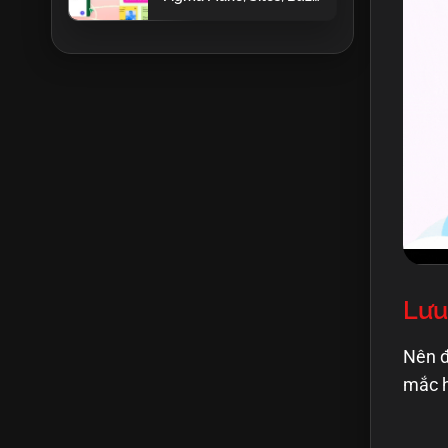
Draw và AI mạnh mẽ
Lưu
Nên đ
mắc h