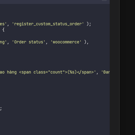
es
'
,
'
register_custom_status_order
'
);
 {
ng
'
,
'
Order status
'
,
'
woocommerce
'
),
ao hàng <span class="count">(%s)</span>
'
,
'
Đang giao hàn
;