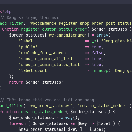
<?
php
// Đăng ký trạng thái mới
add_filter
(
'
woocommerce_register_shop_order_post_status
function
register_custom_status_order
( $order_statuses )
    $order_statuses[
'
wc-danggiaohang
'
] 
=
array
(
'
label
'
=>
_x
(
'
Đang giao hà
'
public
'
=>
true
,
'
exclude_from_search
'
=>
false
,
'
show_in_admin_all_list
'
=>
true
,
'
show_in_admin_status_list
'
=>
true
,
'
label_count
'
=>
_n_noop
(
'
Đang gi
    );
return
 $order_statuses;
}
// Thêm trạng thái vào chi tiết đơn hàng
add_filter
(
'
wc_order_statuses
'
,
'
custom_status_order
'
)
function
custom_status_order
( $order_statuses ) {
    $new_order_statuses 
=
array
();
foreach
 ( $order_statuses 
as
 $key 
=>
 $label ) {
        $new_order_statuses[ $key ] 
=
 $label;