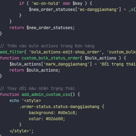
if
 ( 
'
wc-on-hold
'
===
 $key ) {
            $new_order_statuses[
'
wc-danggiaohang
'
] 
=
_x
(
        }
    }
return
 $new_order_statuses;
}
// Thêm vào bulk actions trang Đơn hàng
add_filter
(
'
bulk_actions-edit-shop_order
'
,
'
custom_bulk
function
custom_bulk_status_order
( $bulk_actions ) {
    $bulk_actions[
'
mark_danggiaohang
'
] 
=
'
Đổi trạng thái
return
 $bulk_actions;
}
// Thay đổi màu nhãn trạng thái
function
add_admin_custom_css
() {
echo
'
<style>
        .order-status.status-danggiaohang {
            background: #d0e1c8;
            color: #026600;
        }
    </style>
'
;