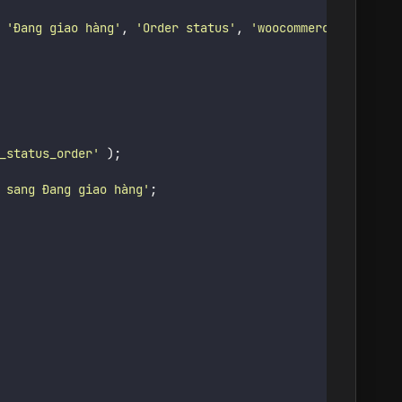
'
Đang giao hàng
'
,
'
Order status
'
,
'
woocommerce
'
);
_status_order
'
);
 sang Đang giao hàng
'
;