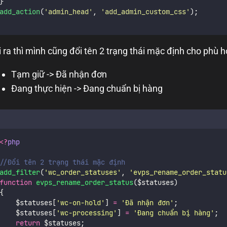
}
add_action
(
'
admin_head
'
,
'
add_admin_custom_css
'
);
 ra thì mình cũng đổi tên 2 trạng thái mặc định cho phù 
Tạm giữ -> Đã nhận đơn
Đang thực hiện -> Đang chuẩn bị hàng
<?
php
//Đổi tên 2 trạng thái mặc định
add_filter
(
'
wc_order_statuses
'
,
'
evps_rename_order_statu
function
evps_rename_order_status
($statuses)
{
    $statuses[
'
wc-on-hold
'
] 
=
'
Đã nhận đơn
'
;
    $statuses[
'
wc-processing
'
] 
=
'
Đang chuẩn bị hàng
'
;
return
 $statuses;