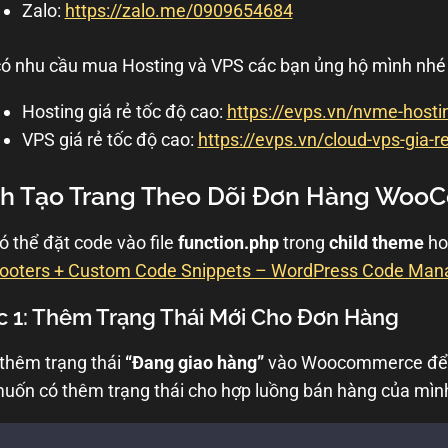
Zalo:
https://zalo.me/0909654684
ó nhu cầu mua Hosting và VPS các bạn ủng hộ mình nhé
Hosting giá rẻ tốc độ cao:
https://evps.vn/nvme-hosti
VPS giá rẻ tốc độ cao:
https://evps.vn/cloud-vps-gia-r
h Tạo Trang Theo Dõi Đơn Hàng WooC
ó thể đặt code vào file
function.php
trong
child theme
ho
ooters + Custom Code Snippets – WordPress Code Man
 1: Thêm Trạng Thái Mới Cho Đơn Hàng
thêm trạng thái
“Đang giao hàng”
vào Woocommerce để tố
uốn có thêm trạng thái cho hợp luồng bán hàng của mình 