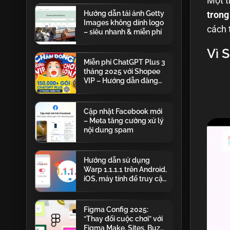
Một t
truyền thống
Hướng dẫn tải ảnh Getty
tron
Images không dính logo
cách 
– siêu nhanh & miễn phí
Vì 
Miễn phí ChatGPT Plus 3
tháng 2025 với Shopee
VIP – Hướng dẫn đăng
ký chi tiết
Cập nhật Facebook mới
– Meta tăng cường xử lý
nội dung spam
Hướng dẫn sử dụng
Warp 1.1.1.1 trên Android,
iOS, máy tính để truy cập
Telegram bị chặn tại Việt
Nam
Figma Config 2025:
“Thay đổi cuộc chơi” với
Figma Make, Sites, Buzz,