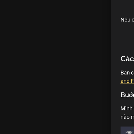
Nếu c
Các
Bạn c
and F
Bước
Mình 
nào m
PHP