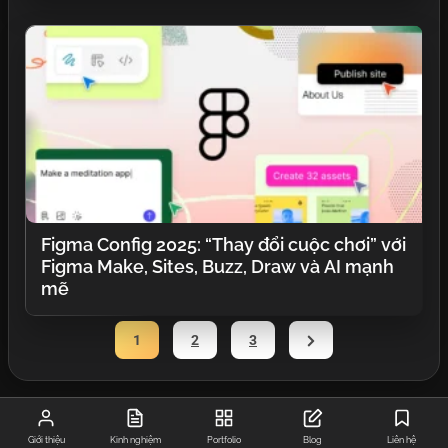
Figma Config 2025: “Thay đổi cuộc chơi” với
Figma Make, Sites, Buzz, Draw và AI mạnh
mẽ
Posts
Next
1
2
3
Pagination
Page
Giới thiệu
Kinh nghiệm
Portfolio
Blog
Liên hệ