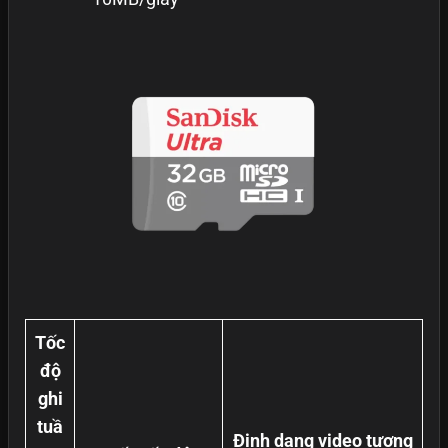
Tốc
độ
ghi
tuầ
Định dạng video tương