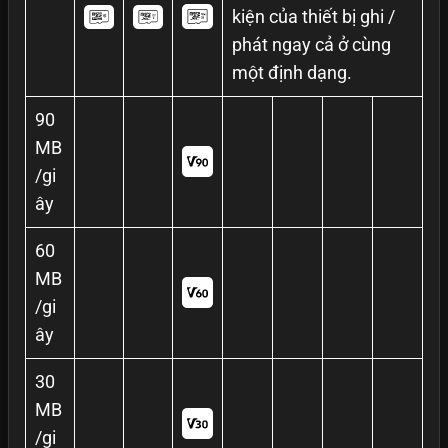
kiện của thiết bị ghi /
phát ngay cả ở cùng
một định dạng.
90
MB
/gi
ây
60
MB
/gi
ây
30
MB
/gi