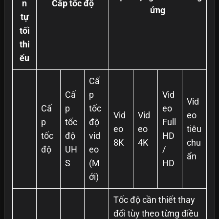
n
Cấp tốc độ
ứng
tự
tối
thi
ểu
Cấ
Cấ
p
Vid
Vid
Cấ
p
tốc
eo
Vid
Vid
eo
p
tốc
độ
Full
eo
eo
tiêu
tốc
độ
vid
HD
8K
4K
chu
độ
UH
eo
/
ẩn
S
(M
HD
ới)
Tốc độ cần thiết thay
đổi tùy theo từng điều