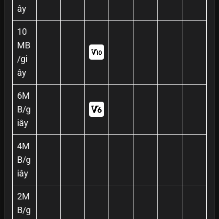
ây
10
MB
/gi
ây
6M
B/g
iây
4M
B/g
iây
2M
B/g