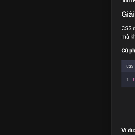
Giả
CSS c
mà kh
Cú ph
CSS
f
Ví dụ