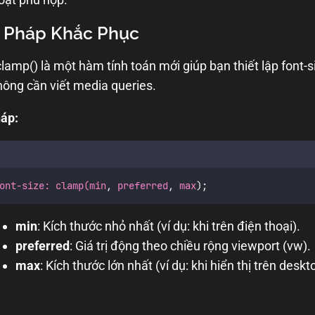
i Pháp Khắc Phục
lamp() là một hàm tính toán mới giúp bạn thiết lập font-s
ông cần viết media queries.
áp:
ont-size: clamp(min
,
 preferred
,
 max
);
min
: Kích thước nhỏ nhất (ví dụ: khi trên điện thoại).
preferred
: Giá trị động theo chiều rộng viewport (vw).
max
: Kích thước lớn nhất (ví dụ: khi hiển thị trên deskto
: