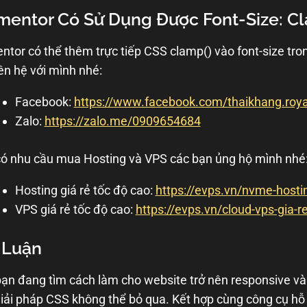
mentor Có Sử Dụng Được Font-Size: Cl
ntor có thể thêm trực tiếp CSS clamp() vào font-size tr
iên hệ với mình nhé:
Facebook:
https://www.facebook.com/thaikhang.roya
Zalo:
https://zalo.me/0909654684
ó nhu cầu mua Hosting và VPS các bạn ủng hộ mình nhé
Hosting giá rẻ tốc độ cao:
https://evps.vn/nvme-hosti
VPS giá rẻ tốc độ cao:
https://evps.vn/cloud-vps-gia-r
 Luận
ạn đang tìm cách làm cho website trở nên responsive và 
iải pháp CSS không thể bỏ qua. Kết hợp cùng công cụ hỗ 