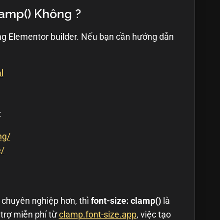
amp() Không ?
ong Elementor builder. Nếu bạn cần hướng dẫn
l
:
ng/
e/
chuyên nghiệp hơn, thì
font-size: clamp()
là
trợ miễn phí từ
clamp.font-size.app
, việc tạo