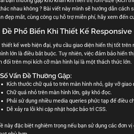
ải bạn thường gặp khó khăn khi hiển thị font-size (kích th
khác nhau không ? Bài viết này mình sẽ hướng dẫn cách 
ãn đẹp mắt, cùng công cụ hỗ trợ miễn phí, hãy xem đến cuố
 Đề Phổ Biến Khi Thiết Kế Responsive 
 thiết kế web hiện đại, yêu cầu giao diện hiển thị tốt trên
ình lớn là điều bắt buộc. Tuy nhiên, việc đảm bảo hiển thị
n đối trên mọi kích cỡ màn hình lại là một thách thức lớn.
 Số Vấn Đề Thường Gặp:
Kích thước chữ quá to trên màn hình nhỏ, gây vỡ giao 
Chữ quá nhỏ trên màn hình lớn, gây khó đọc.
Phải sử dụng nhiều media queries phức tạp để điều ch
Dễ xảy ra lỗi khi cập nhật hoặc bảo trì CSS.
ề này đặc biệt nghiêm trọng nếu bạn sử dụng các đơn vị 
hoạt phù hợp.