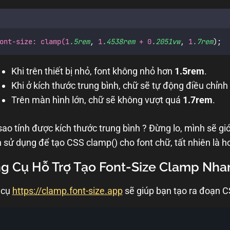
ont-size: clamp(1
.5rem
,
 1
.4538rem
 + 0
.2051vw
,
 1
.7rem
);
Khi trên thiết bị nhỏ, font không nhỏ hơn
1.5rem
.
Khi ở kích thước trung bình, chữ sẽ tự động điều chỉn
Trên màn hình lớn, chữ sẽ không vượt quá
1.7rem
.
ao tính được kích thước trung bình ? Đừng lo, mình sẽ gi
 sử dụng để tạo CSS clamp() cho font chữ, tất nhiên là h
g Cụ Hỗ Trợ Tạo Font-Size Clamp Nh
 cụ
https://clamp.font-size.app
sẽ giúp bạn tạo ra đoạn CS