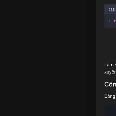
CSS
f
Làm s
xuyên
Côn
Công