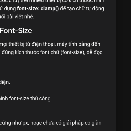
ước chữ) trên nhiều thiết bị có kích thước màn
sử dụng
font-size: clamp()
để tạo chữ tự động
i bài viết nhé.
Font-Size
 mọi thiết bị từ điện thoại, máy tính bảng đến
 đúng kích thước font chữ (font-size), dễ đọc
diện.
ỉnh font-size thủ công.
cứng như px, hoặc chưa có giải pháp co giãn