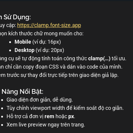
h Sử Dụng:
uy cập:
https://clamp.font-size.app
ọn kích thước chữ mong muốn cho:
Mobile
(ví dụ: 16px)
Desktop
(ví dụ: 20px)
ng cụ sẽ tự động tính toán công thức
clamp(…)
tối ưu.
n chỉ cần copy đoạn CSS và dán vào code của mình.
m trước sự thay đổi trực tiếp trên giao diện giả lập.
 Năng Nổi Bật:
Giao diện đơn giản, dễ dùng.
Tùy chỉnh viewport width để kiểm soát độ co giãn.
Hỗ trợ cả đơn vị
rem
hoặc
px
.
Xem live preview ngay trên trang.