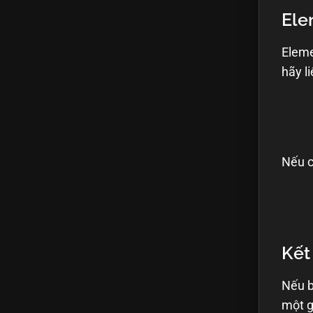
Ele
Eleme
hãy l
Nếu c
Kết
Nếu b
một g