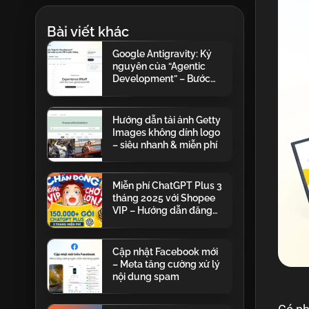
Bài viết khác
Google Antigravity: Kỷ
nguyên của “Agentic
Development” – Bước
nhảy vọt vượt xa xác IDE
truyền thống
Hướng dẫn tải ảnh Getty
Images không dính logo
– siêu nhanh & miễn phí
Miễn phí ChatGPT Plus 3
tháng 2025 với Shopee
VIP – Hướng dẫn đăng
ký chi tiết
Cập nhật Facebook mới
– Meta tăng cường xử lý
nội dung spam