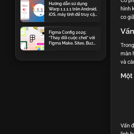
Có ph
Hướng dẫn sử dụng
hình 
Warp 1.1.1.1 trên Android,
iOS, máy tính để truy cập
co gi
Telegram bị chặn tại Việt
Nam
Vấn
Figma Config 2025:
“Thay đổi cuộc chơi” với
Figma Make, Sites, Buzz,
Trong
Draw và AI mạnh mẽ
màn h
và câ
Một
Vấn đ
linh 