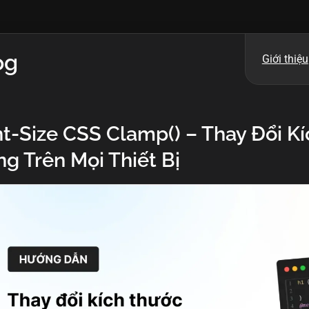
og
Giới thiệu
t-Size CSS Clamp() – Thay Đổi K
g Trên Mọi Thiết Bị