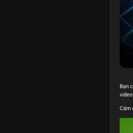
Bạn c
video
Cám ơ