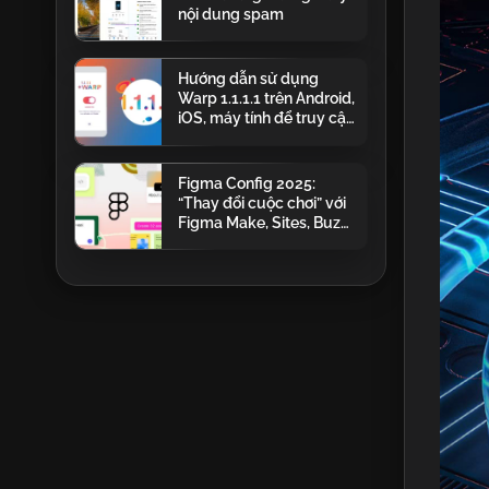
nội dung spam
Hướng dẫn sử dụng
Warp 1.1.1.1 trên Android,
iOS, máy tính để truy cập
Telegram bị chặn tại Việt
Nam
Figma Config 2025:
“Thay đổi cuộc chơi” với
Figma Make, Sites, Buzz,
Draw và AI mạnh mẽ