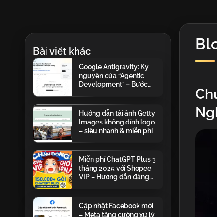
Bl
Bài viết khác
Google Antigravity: Kỷ
nguyên của “Agentic
Development” – Bước
Chu
nhảy vọt vượt xa xác IDE
truyền thống
Ng
Hướng dẫn tải ảnh Getty
Images không dính logo
– siêu nhanh & miễn phí
Miễn phí ChatGPT Plus 3
tháng 2025 với Shopee
VIP – Hướng dẫn đăng
ký chi tiết
Cập nhật Facebook mới
– Meta tăng cường xử lý